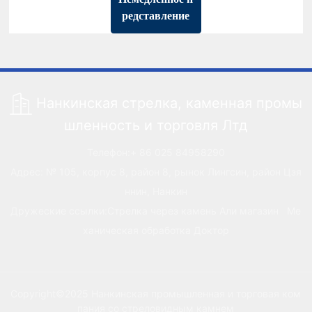
редставление
Нанкинская стрелка, каменная промы
шленность и торговля Лтд
Телефон:
+ 86 025 84958290
Адрес: № 105, корпус 8, район 8, рынок Лингсин, район Цзя
ннин, Нанкин
Дружеские ссылки:
Стрелка через камень Али магазин
Ме
ханическая обработка Доктор
Copyright©2025 Нанкинская промышленная и торговая ком
пания со стреловидным камнем